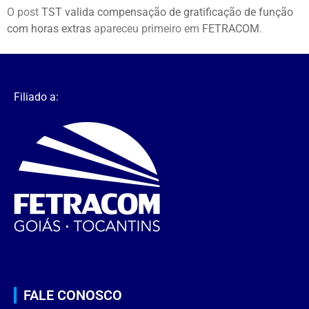
O post
TST valida compensação de gratificação de função
com horas extras
apareceu primeiro em
FETRACOM
.
Filiado a:
FALE CONOSCO