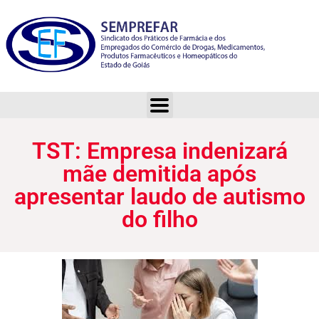
TST: Empresa indenizará mãe demitida após apresentar laudo de autismo do filho
TST: Empresa indenizará
mãe demitida após
apresentar laudo de autismo
do filho