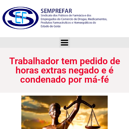
Trabalhador tem pedido de horas extras negado e é condenado por má-fé
Trabalhador tem pedido de
horas extras negado e é
condenado por má-fé