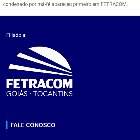
condenado por má-fé
apareceu primeiro em
FETRACOM
.
Filiado a:
FALE CONOSCO