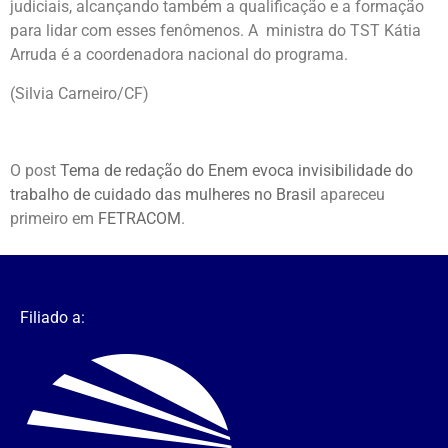
judiciais, alcançando também a qualificação e a formação
para lidar com esses fenômenos. A ministra do TST Kátia
Arruda é a coordenadora nacional do programa.
(Silvia Carneiro/CF)
O post
Tema de redação do Enem evoca invisibilidade do
trabalho de cuidado das mulheres no Brasil
apareceu
primeiro em
FETRACOM
.
Filiado a: