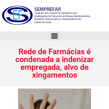
Rede de Farmácias é condenada a indenizar empregada, alvo de xingamentos
Rede de Farmácias é
condenada a indenizar
empregada, alvo de
xingamentos