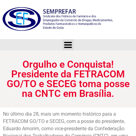
Orgulho e Conquista! Presidente da FETRACOM GO/TO e SECEG toma posse na CNTC em Brasília.
Orgulho e Conquista!
Presidente da FETRACOM
GO/TO e SECEG toma posse
na CNTC em Brasília.
No último dia 28, mais um momento histórico para a
FETRACOM GO/TO e SECEG, com a posse do presidente,
Eduardo Amorim, como vice-presidente da Confederação
Nacional dos Trabalhadores do Comércio (CNTC), em uma