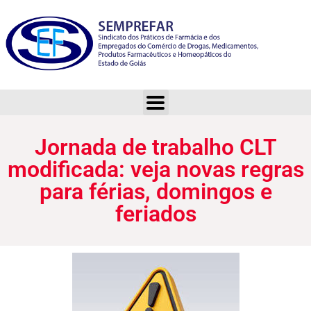
Jornada de trabalho CLT modificada: veja novas regras para férias, domingos e feriados
Jornada de trabalho CLT
modificada: veja novas regras
para férias, domingos e
feriados