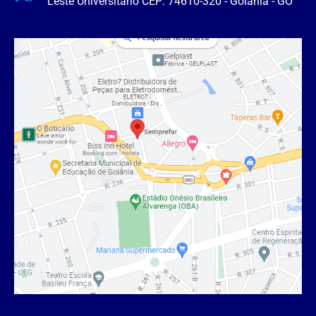
Leste Universitário CEP: 74610-320 - Goiânia - GO