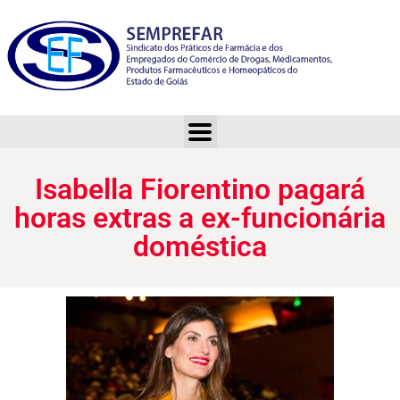
Isabella Fiorentino pagará horas extras a ex-funcionária doméstica
Isabella Fiorentino pagará
horas extras a ex-funcionária
doméstica