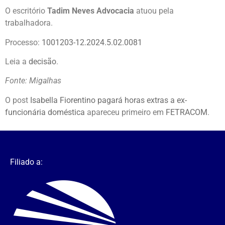
O escritório
Tadim Neves Advocacia
atuou pela
trabalhadora.
Processo:
1001203-12.2024.5.02.0081
Leia a
decisão
.
Fonte: Migalhas
O post
Isabella Fiorentino pagará horas extras a ex-
funcionária doméstica
apareceu primeiro em
FETRACOM
.
Filiado a: