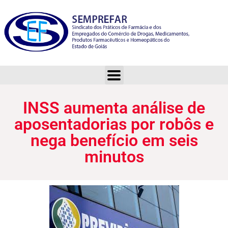
INSS aumenta análise de aposentadorias por robôs e nega benefício em seis minutos
INSS aumenta análise de
aposentadorias por robôs e
nega benefício em seis
minutos