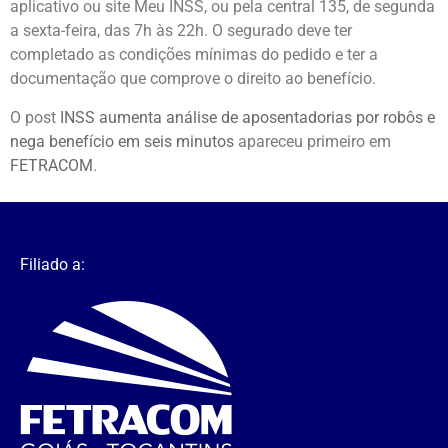
aplicativo ou site Meu INSS, ou pela central 135, de segunda
a sexta-feira, das 7h às 22h. O segurado deve ter
completado as condições mínimas do pedido e ter a
documentação que comprove o direito ao benefício.
O post
INSS aumenta análise de aposentadorias por robôs e
nega benefício em seis minutos
apareceu primeiro em
FETRACOM
.
Filiado a: