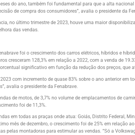
 meses do ano, também foi fundamental para que a alta nacional 
 decisão de compra dos consumidores”, avalia o presidente da Fe
cia, no último trimestre de 2023, houve uma maior disponibiliza
elhora das vendas.
rave foi o crescimento dos carros elétricos, híbridos e híbrid
ros cresceram 128,3% em relação a 2022, com a venda de 19.33
orcentual significativo em função da redução dos preços, que 
am 2023 com incremento de quase 83% sobre o ano anterior em t
, avalia o presidente da Fenabrave.
ndas de motos, de 3,7% no volume de emplacamentos de cami
scimento foi de 11,3%.
as em todas as praças onde atua: Goiás, Distrito Federal, Min
último mês de dezembro, o crescimento foi de 25% em relação ao
tas pelas montadoras para estimular as vendas. “Só a Volkswa