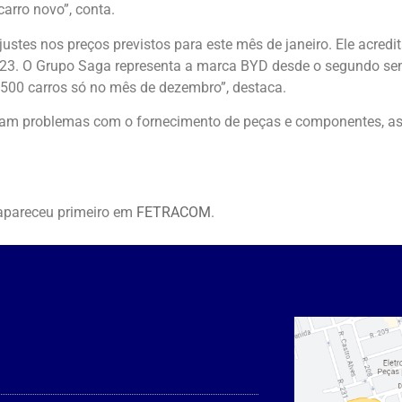
carro novo”, conta.
ustes nos preços previstos para este mês de janeiro. Ele acred
2023. O Grupo Saga representa a marca BYD desde o segundo se
500 carros só no mês de dezembro”, destaca.
veram problemas com o fornecimento de peças e componentes, a
pareceu primeiro em
FETRACOM
.