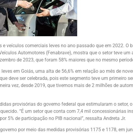
 e veículos comerciais leves no ano passado que em 2022. O b
Veículos Automotores (Fenabrave), mostra que o setor teve um
embro de 2023, que foram 58% maiores que no mesmo período 
leves em Goiás, uma alta de 56,6% em relação ao mês de nove
que deve ser celebrada, pois este segmento teve um primeiro se
rimeira vez, desde 2019, que tivemos mais de 2 milhões de autom
didas provisórias do governo federal que estimularam o setor, 
ecido. “É um setor que conta com 7,4 mil concessionárias in
r 5% de participação no PIB nacional”, ressalta Andreta Jr.
o governo por meio das medidas provisórias 1175 e 1178, em jun