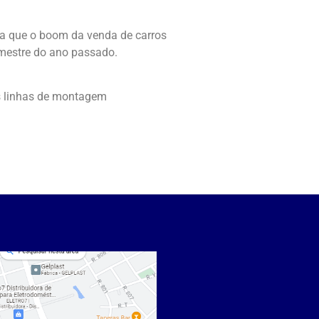
ita que o boom da venda de carros
mestre do ano passado.
s linhas de montagem