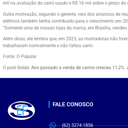
mil na avaliação do carro usado e R$ 16 mil sobre o preço do 
Outra motivação, segundo o gerente, veio dos anúncios de reaj
elétricos também tenha contribuído para o crescimento em 
“Somente uma de nossas lojas da marca, em Brasília, vendeu 
Além disso, ele lembra que, em 2023, as montadoras não ti
trabalharam normalmente e não faltou carro.
Fonte: O Popular
O post
Goiás: Ano passado a venda de carros cresceu 11,2%.
a
FALE CONOSCO
(62) 3274-1856