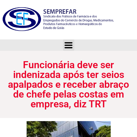
Funcionária deve ser indenizada após ter seios apalpados e receber abraço de chefe pelas costas em empresa, diz TRT
Funcionária deve ser
indenizada após ter seios
apalpados e receber abraço
de chefe pelas costas em
empresa, diz TRT