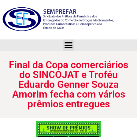
Final da Copa comerciários do SINCOJAT e Troféu Eduardo Genner Souza Amorim fecha com vários prêmios entregues
Final da Copa comerciários
do SINCOJAT e Troféu
Eduardo Genner Souza
Amorim fecha com vários
prêmios entregues