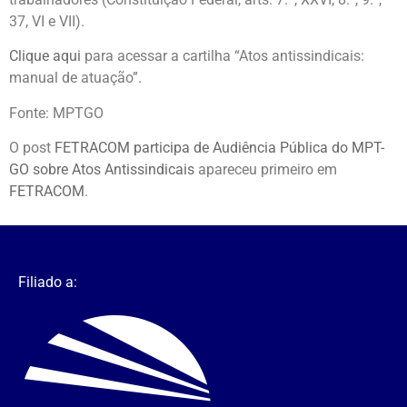
37, VI e VII).
Clique aqui
para acessar a cartilha “Atos antissindicais:
manual de atuação”.
Fonte: MPTGO
O post
FETRACOM participa de Audiência Pública do MPT-
GO sobre Atos Antissindicais
apareceu primeiro em
FETRACOM
.
Filiado a: