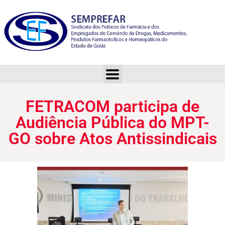
FETRACOM participa de Audiência Pública do MPT-GO sobre Atos Antissindicais
FETRACOM participa de
Audiência Pública do MPT-
GO sobre Atos Antissindicais