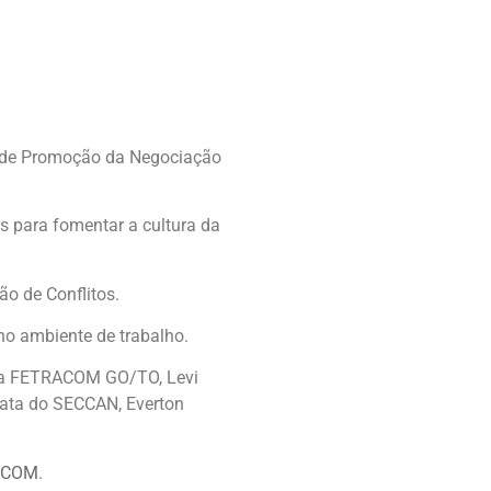
l de Promoção da Negociação
s para fomentar a cultura da
o de Conflitos.
no ambiente de trabalho.
s da FETRACOM GO/TO, Levi
tata do SECCAN, Everton
ACOM
.