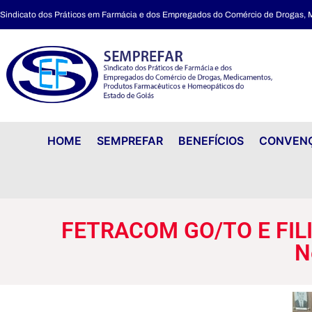
Sindicato dos Práticos em Farmácia e dos Empregados do Comércio de Drogas,
FETRACOM GO/TO E FILIADOS participam do Encontro Regional de Negociação Coletiva
HOME
SEMPREFAR
BENEFÍCIOS
CONVENÇ
FETRACOM GO/TO E FILIA
N