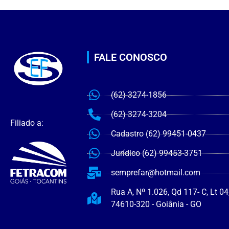
FALE CONOSCO
(62) 3274-1856
(62) 3274-3204
Filiado a:
Cadastro (62) 99451-0437
Jurídico (62) 99453-3751
semprefar@hotmail.com
Rua A, Nº 1.026, Qd 117- C, Lt 04
74610-320 - Goiânia - GO