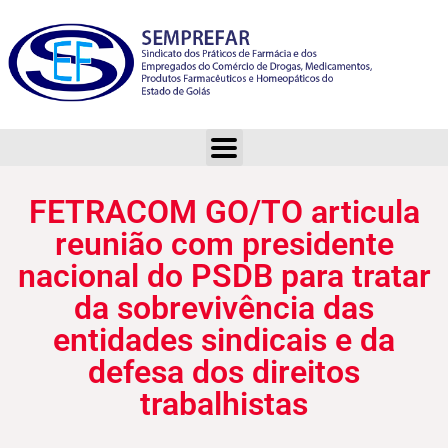
FETRACOM GO/TO articula reunião com presidente nacional do PSDB para tratar da sobrevivência das entidades sindicais e da defesa dos direitos trabalhistas
FETRACOM GO/TO articula
reunião com presidente
nacional do PSDB para tratar
da sobrevivência das
entidades sindicais e da
defesa dos direitos
trabalhistas