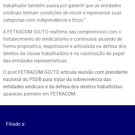
trabalhador também passa por garantir que as entidades
sindicais tenham condições de existir e representar suas
categorias com independência e força.”
A FETRACOM GO/TO reafirma seu compromisso com o
fortalecimento do sindicalismo e continuará atuando de
forma propositiva, responsável e articulada na defesa dos
direitos da classe trabalhadora e na valorização do papel
das entidades representativas.
O post
FETRACOM GO/TO articula reunião com presidente
nacional do PSDB para tratar da sobrevivência das
entidades sindicais e da defesa dos direitos trabalhistas
apareceu primeiro em
FETRACOM
.
Filiado a: