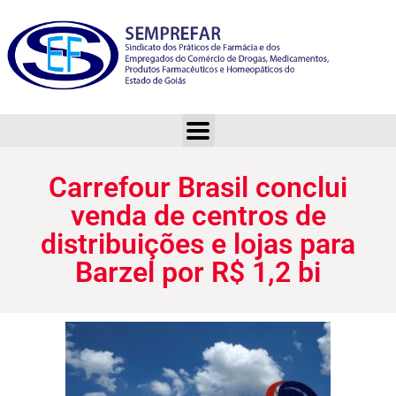
Carrefour Brasil conclui venda de centros de distribuições e lojas para Barzel por R$ 1,2 bi
Carrefour Brasil conclui
venda de centros de
distribuições e lojas para
Barzel por R$ 1,2 bi