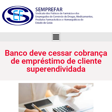
Banco deve cessar cobrança de empréstimo de cliente superendividada
Banco deve cessar cobrança
de empréstimo de cliente
superendividada